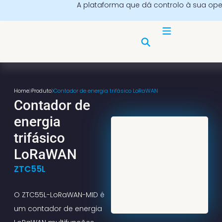
A plataforma que dá controlo à sua op
Home
Produto
Contador de energia trifásico LoRaWAN
Contador de
energia
trifásico
LoRaWAN
ZTC55L
O ZTC55L-LoRaWAN-MID é
um contador de energia