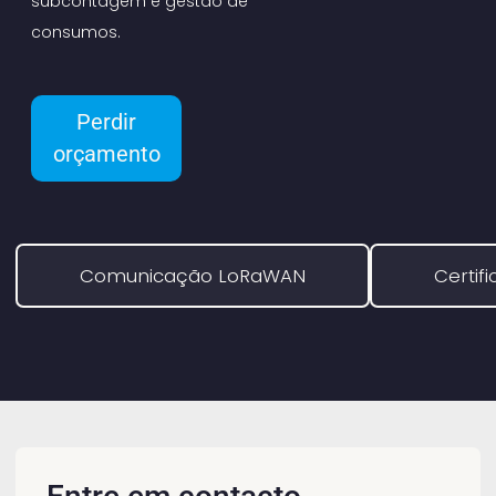
subcontagem e
gestão de
consumos
.
Perdir
orçamento
Comunicação LoRaWAN
Certif