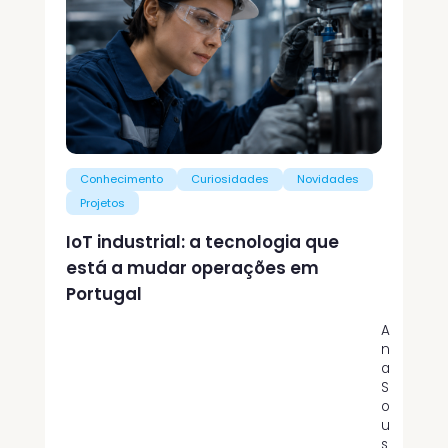
Conhecimento
Curiosidades
Novidades
Projetos
IoT industrial: a tecnologia que
está a mudar operações em
Portugal
A
n
a
S
o
u
s