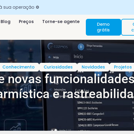
 à sua operação ⚙️
Blog
Preços
Torne-se agente
Demo
grátis
c
Conhecimento
Curiosidades
Novidades
Projetos
 novas funcionalidades 
armística e rastreabilid