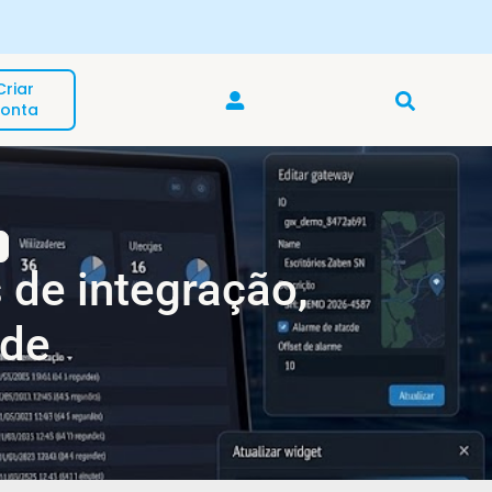
Descubra a gama de produtos Cozmos 🛒
Criar
onta
de integração,
ade