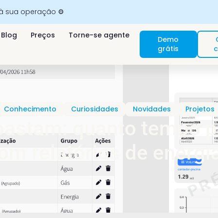
 à sua operação ⚙️
Blog
Preços
Torne-se agente
Demo
grátis
c
Conhecimento
Curiosidades
Novidades
Projetos
astam: quanto tempo p
om relatórios de energi