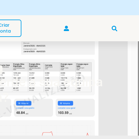
Descubra a gama de produtos Cozmos 🛒
Criar
onta
erde a sua equipa
a?