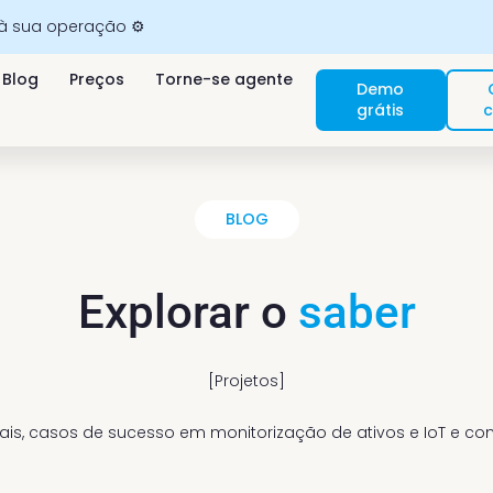
 à sua operação ⚙️
Blog
Preços
Torne-se agente
Demo
grátis
c
BLOG
Explorar o
saber
[Projetos]
is, casos de sucesso em monitorização de ativos e IoT e co