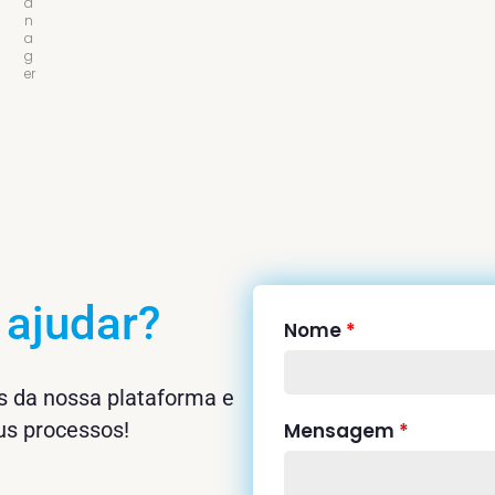
a
n
a
g
er
s
ajudar?
Nome
*
s da nossa plataforma e
us processos!
Mensagem
*