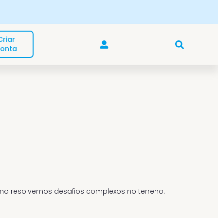
Descubra a gama de produtos Cozmos 🛒
Criar
onta
mo resolvemos desafios complexos no terreno.