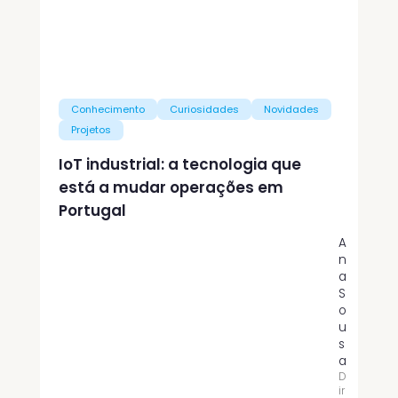
Conhecimento
Curiosidades
Novidades
Projetos
IoT industrial: a tecnologia que
está a mudar operações em
Portugal
A
n
a
S
o
u
s
a
D
ir