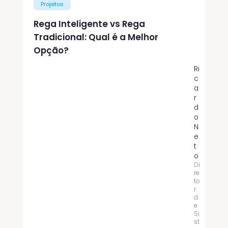
Projetos
Rega Inteligente vs Rega
Tradicional: Qual é a Melhor
Opção?
Ri
c
a
r
d
o
N
e
t
o
Di
re
to
r
d
e
Si
st