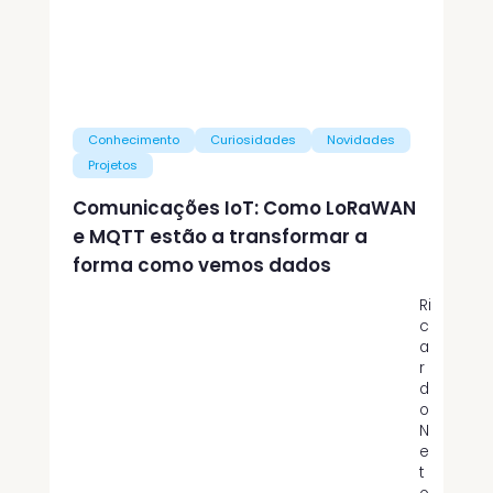
Conhecimento
Curiosidades
Novidades
Projetos
Comunicações IoT: Como LoRaWAN
e MQTT estão a transformar a
forma como vemos dados
Ri
c
a
r
d
o
N
e
t