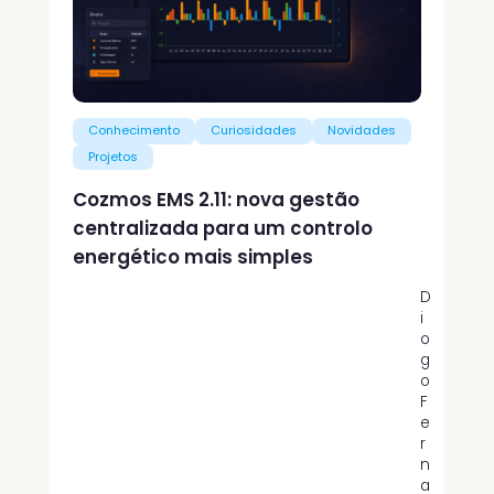
Conhecimento
Curiosidades
Novidades
Projetos
Cozmos EMS 2.11: nova gestão
centralizada para um controlo
energético mais simples
D
i
o
g
o
F
e
r
n
a