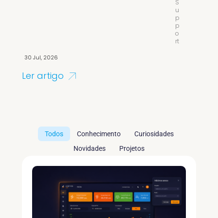
S
u
p
p
o
rt
30 Jul, 2026
Ler artigo
Todos
Conhecimento
Curiosidades
Novidades
Projetos