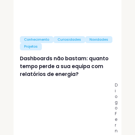
Conhecimento
Curiosidades
Novidades
Projetos
Dashboards não bastam: quanto
tempo perde a sua equipa com
relatórios de energia?
D
i
o
g
o
F
e
r
n