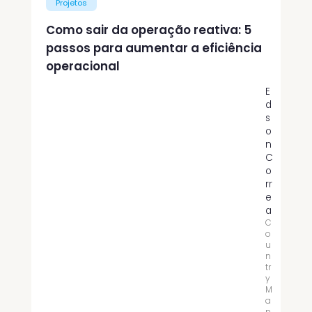
Projetos
Como sair da operação reativa: 5
passos para aumentar a eficiência
operacional
E
d
s
o
n
C
o
rr
e
a
C
o
u
n
tr
y
M
a
n