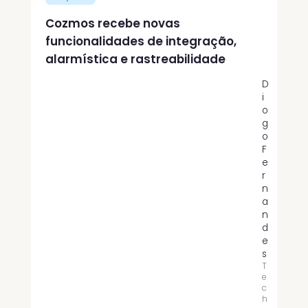
Cozmos recebe novas
funcionalidades de integração,
alarmística e rastreabilidade
D
i
o
g
o
F
e
r
n
a
n
d
e
s
T
e
c
h