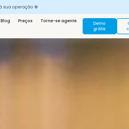
 à sua operação ⚙️
Blog
Preços
Torne-se agente
Demo
grátis
c