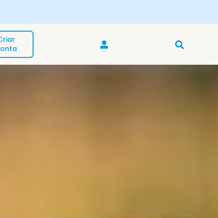
Descubra a gama de produtos Cozmos 🛒
Criar
onta